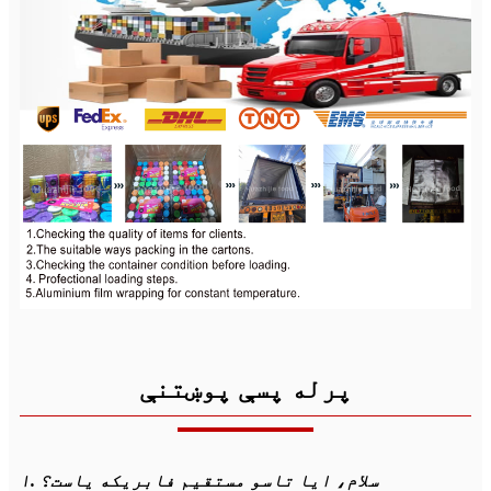
پرله پسې پوښتنې
۱. سلام، ایا تاسو مستقیم فابریکه یاست؟