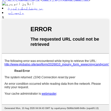
برېښنالیک ولېږئ
واټس اپ
x