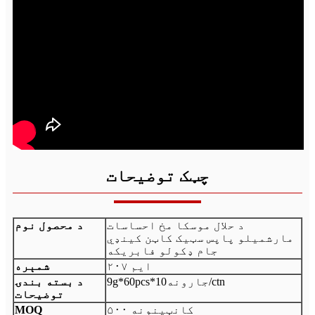
چټک توضیحات
د حلال موسکا مخ احساسات
د محصول نوم
مارشمیلو پاپس سټیک کاټن کینډي
جام ډکولو فابریکه
ایم ۲۰۷
شمېره
9g*60pcs*10جارونه/ctn
د بسته بندۍ
توضیحات
۵۰۰ کانټینونه
MOQ