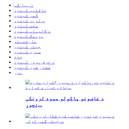
د ببل ګم
چاکلیټ کینډي
ګمی کینډی
د لوبو کینډي
سخت کینډي
د لالیپاپ کینډي
پوپنګ کینډي
مارشميلو
جیلی کینډی
سپری کینډی
جام
د ترش پوډر کینډي
فشار شوی کینډی
نور
د غاښونو پاکولو میوه لرونکی
نچوړ...