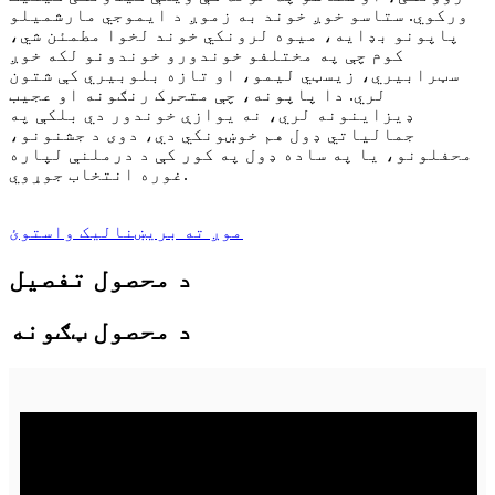
ورکوي. ستاسو خوږ خوند به زموږ د ایموجي مارشمیلو
پاپونو بډایه، میوه لرونکي خوند لخوا مطمئن شي،
کوم چې په مختلفو خوندورو خوندونو لکه خوږ
سټرابیري، زیسټي لیمو، او تازه بلوبیري کې شتون
لري. دا پاپونه، چې متحرک رنګونه او عجیب
ډیزاینونه لري، نه یوازې خوندور دي بلکې په
جمالیاتي ډول هم خوښونکي دي، دوی د جشنونو،
محفلونو، یا په ساده ډول په کور کې د درملنې لپاره
غوره انتخاب جوړوي.
موږ ته بریښنالیک واستوئ
د محصول تفصیل
د محصول ټګونه