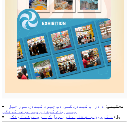
مخکینی:
د ډراپ کینډي ګمي ډپ چیوی کینډي سور جیل
جیلی جام کینډي چین عرضه کونکی
بل:
د کریون جام قلم مایع جیل کینډي عرضه کونکی