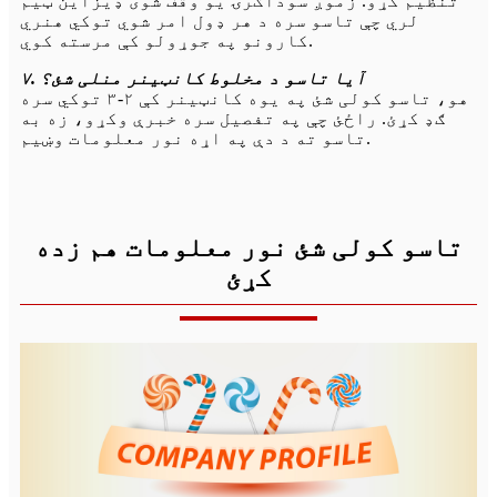
تنظیم کړو. زموږ سوداګرۍ یو وقف شوی ډیزاین ټیم
لري چې تاسو سره د هر ډول امر شوي توکي هنري
کارونو په جوړولو کې مرسته کوي.
۷. آیا تاسو د مخلوط کانټینر منلی شئ؟
هو، تاسو کولی شئ په یوه کانټینر کې ۲-۳ توکي سره
ګډ کړئ. راځئ چې په تفصیل سره خبرې وکړو، زه به
تاسو ته د دې په اړه نور معلومات وښیم.
تاسو کولی شئ نور معلومات هم زده
کړئ