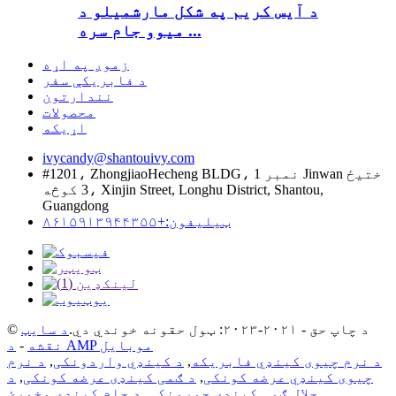
د آیس کریم په شکل مارشمیلو د
میوو جام سره ...
زموږ په اړه
د فابریکې سفر
نندارتون
محصولات
اړیکه
ivycandy@shantouivy.com
#1201، ZhongjiaoHecheng BLDG، نمبر 1 Jinwan ختیځ
3 کوڅه، Xinjin Street, Longhu District, Shantou,
Guangdong
ټیلیفون:+۸۶۱۵۹۱۳۹۴۴۳۵۵
© د چاپ حق - ۲۰۲۱-۲۰۲۳: ټول حقونه خوندي دي.
د سایټ
د AMP موبایل
نقشه
-
د نرم چیوی کینډي فابریکه
,
د کینډي واردونکی
,
د نرم
چیوی کینډي عرضه کونکی
,
د ګمی کینډی عرضه کونکی
,
د
,
حلال ګمی کینډی جوړونکی
,
د جام کینډي وخورئ