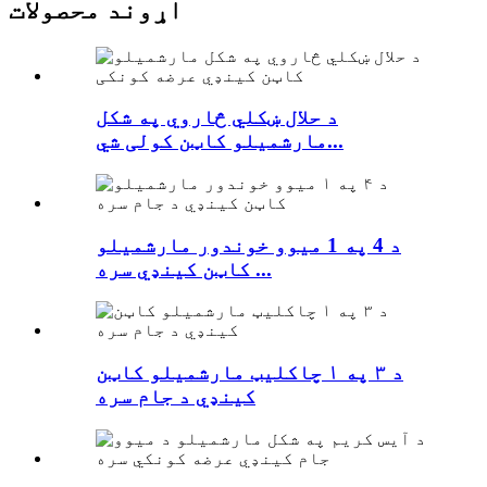
اړوند محصولات
د حلال ښکلي څاروي په شکل
مارشمیلو کاټن کولی شي...
د 4 په 1 میوو خوندور مارشمیلو
کاټن کینډي سره ...
د ۳ په ۱ چاکلیټ مارشمیلو کاټن
کینډي د جام سره