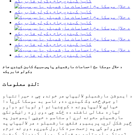
د حلال موسکا مخ احساسات مارشمیلو پاپس سټیک کاټن کینډي جام
ډکولو فابریکه
لنډ معلومات:
د ایموشن مارشمیلو لالیپاپ هر خوند، چې د حیرانتیاو
او جوش څخه ډک کینډي ده، تاسو به موسکا کړي! دا
خیالي لالیپاپونه د کوچنيانو او لویانو دواړو
لپاره مثالی ناشته ده ځکه چې دوی زړه راښکونکي
مارشمیلو مخونه لري او ستاسو د خوښې ایموجیز په
څیر شکل لري. پریمیم، فلفي مارشمیلو د هر لالیپاپ په
جوړولو کې په زحمت سره کارول کیږي، دوی ته نرم،
ژوونکی، او ستاسو په خوله کې ویلې کیدونکی کیفیت