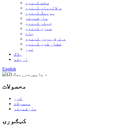
سخت کینډي
د لالیپاپ کینډي
پوپنګ کینډي
مارشميلو
جیلی کینډی
سپری کینډی
جام
د ترش پوډر کینډي
فشار شوی کینډی
نور
بلاګ
اړیکه
English
محصولات
کور
محصولات
مارشميلو
کټګورۍ