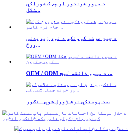
د میوو خوندور او چټک خوراکي
شکل...
د چین عرضه کوونکي د نوي زیږیدنې
ورځ...
OEM / ODM د میوو ذائقه لیچ ...
د پوستکي نرم ژوول شوي انګور...