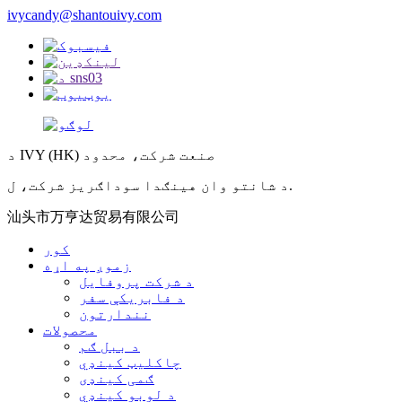
ivycandy@shantouivy.com
د IVY (HK) صنعت شرکت، محدود
د شانتو وان هینګدا سوداګریز شرکت، ل.
汕头市万亨达贸易有限公司
کور
زموږ په اړه
د شرکت پروفایل
د فابریکې سفر
نندارتون
محصولات
د ببل ګم
چاکلیټ کینډي
ګمی کینډی
د لوبو کینډي