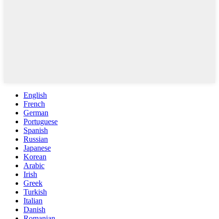
English
French
German
Portuguese
Spanish
Russian
Japanese
Korean
Arabic
Irish
Greek
Turkish
Italian
Danish
Romanian