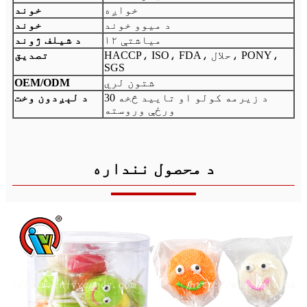
خواږه
خوند
د میوو خوند
خوند
۱۲ میاشتې
د شیلف ژوند
HACCP، ISO، FDA، حلال، PONY،
تصدیق
SGS
شتون لري
OEM/ODM
د زیرمه کولو او تایید څخه 30
د لېږدون وخت
ورځې وروسته
د محصول ننداره