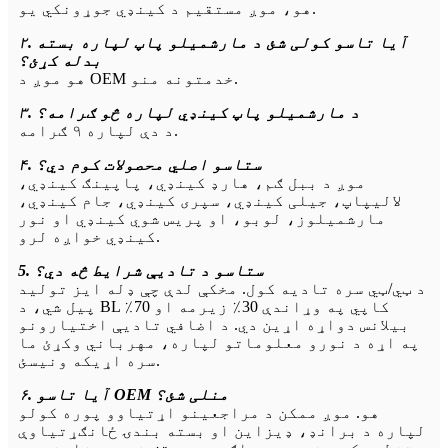
هو، موږ مستقیم د کینډي جوړونکي یو.
۲. آیا تاسو کولی شئ د مارشمیلو پاپ لپاره بسته
بدله کړئ؟
هو موږ د OEM خدمتونه منو.
۳. د مارشمیلو پاپ کینډي لپاره څو ګرامه؟
د دې لپاره ۹ ګرامه.
۴. ستاسو اصلي محصولات کوم دي؟
موږ د ببل ګم، هارډ کینډي، پاپینګ کینډي،
لالیپاپ، جیلی کینډي، سپری کینډي، جام کینډي،
مارشمیلوز، لوبو، او پریس شوي کینډي او نور
کینډي خواږه لرو.
5. ستاسو د تادیې شرایط څه دي؟
د ټي/ټي سره تادیه کول. مخکې لدې چې ډله ایز تولید
پیل شي، د BL کاپي په وړاندې 30٪ زیرمه او 70٪
بیلانس دواړه اړین دي. د اضافي تادیې اختیارونو
په اړه د نورو معلوماتو لپاره، مهرباني وکړئ ما
سره اړیکه ونیسئ.
۶. آیا تاسو OEM منلی شئ؟
هو. موږ ممکن د مراجعینو اړتیاوو پوره کولو
لپاره د برانډ، ډیزاین او بسته بندۍ ځانګړتیاوې