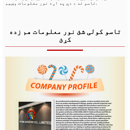
تاسو ته د دې په اړه نور معلومات وښیم.
تاسو کولی شئ نور معلومات هم زده
کړئ