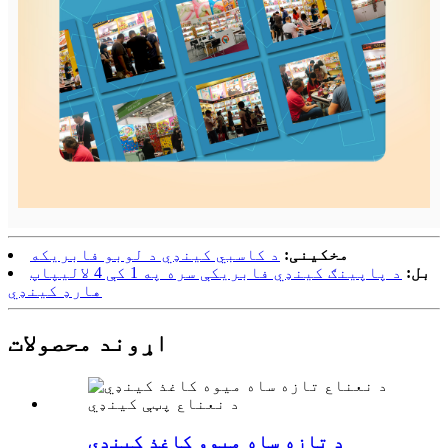
مخکینی:
د کاسبي کینډي د لوبو فابریکه
بل:
د پاپینګ کینډي فابریکې سره په 1 کې 4 لالیپاپ
هارډ کینډي
اړوند محصولات
د تازه ساه میوو کاغذ کینډي