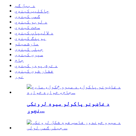
د ببل ګم
چاکلیټ کینډي
ګمی کینډی
د لوبو کینډي
سخت کینډي
د لالیپاپ کینډي
پوپنګ کینډي
مارشميلو
جیلی کینډی
سپری کینډی
جام
د ترش پوډر کینډي
فشار شوی کینډی
نور
د غاښونو پاکولو میوه لرونکی
نچوړ...