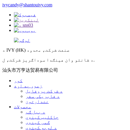
ivycandy@shantouivy.com
د IVY (HK) صنعت شرکت، محدود
د شانتو وان هینګدا سوداګریز شرکت، ل.
汕头市万亨达贸易有限公司
کور
زموږ په اړه
د شرکت پروفایل
د فابریکې سفر
نندارتون
محصولات
د ببل ګم
چاکلیټ کینډي
ګمی کینډی
د لوبو کینډي