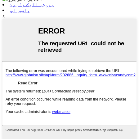
برېښنالیک ولېږئ
واټس اپ
x