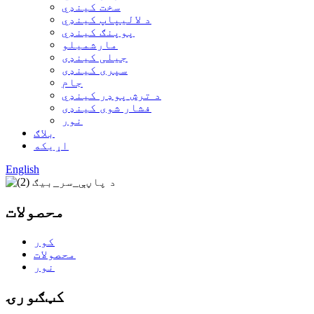
سخت کینډي
د لالیپاپ کینډي
پوپنګ کینډي
مارشميلو
جیلی کینډی
سپری کینډی
جام
د ترش پوډر کینډي
فشار شوی کینډی
نور
بلاګ
اړیکه
English
محصولات
کور
محصولات
نور
کټګورۍ