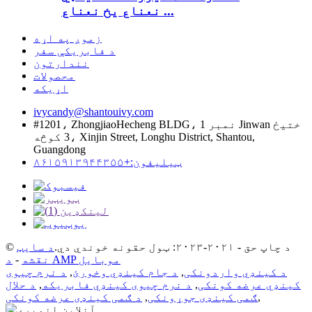
نعناع یخ نعناع ...
زموږ په اړه
د فابریکې سفر
نندارتون
محصولات
اړیکه
ivycandy@shantouivy.com
#1201، ZhongjiaoHecheng BLDG، نمبر 1 Jinwan ختیځ
3 کوڅه، Xinjin Street, Longhu District, Shantou,
Guangdong
ټیلیفون:+۸۶۱۵۹۱۳۹۴۴۳۵۵
© د چاپ حق - ۲۰۲۱-۲۰۲۳: ټول حقونه خوندي دي.
د سایټ
د AMP موبایل
نقشه
-
د کینډي واردونکی
,
د جام کینډي وخورئ
,
د نرم چیوی
کینډي عرضه کونکی
,
د نرم چیوی کینډي فابریکه
,
د حلال
,
ګمی کینډی جوړونکی
,
د ګمی کینډی عرضه کونکی