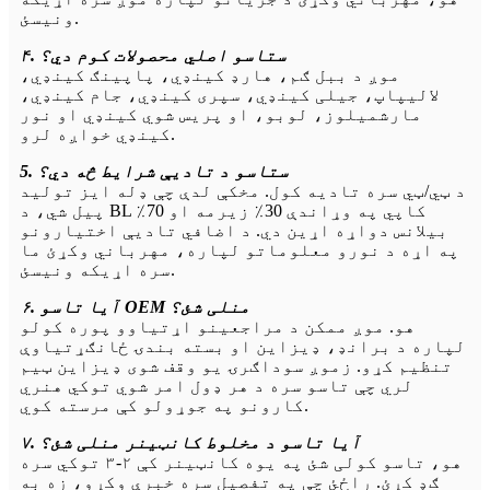
ونیسئ.
۴. ستاسو اصلي محصولات کوم دي؟
موږ د ببل ګم، هارډ کینډي، پاپینګ کینډي،
لالیپاپ، جیلی کینډي، سپری کینډي، جام کینډي،
مارشمیلوز، لوبو، او پریس شوي کینډي او نور
کینډي خواږه لرو.
5. ستاسو د تادیې شرایط څه دي؟
د ټي/ټي سره تادیه کول. مخکې لدې چې ډله ایز تولید
پیل شي، د BL کاپي په وړاندې 30٪ زیرمه او 70٪
بیلانس دواړه اړین دي. د اضافي تادیې اختیارونو
په اړه د نورو معلوماتو لپاره، مهرباني وکړئ ما
سره اړیکه ونیسئ.
۶. آیا تاسو OEM منلی شئ؟
هو. موږ ممکن د مراجعینو اړتیاوو پوره کولو
لپاره د برانډ، ډیزاین او بسته بندۍ ځانګړتیاوې
تنظیم کړو. زموږ سوداګرۍ یو وقف شوی ډیزاین ټیم
لري چې تاسو سره د هر ډول امر شوي توکي هنري
کارونو په جوړولو کې مرسته کوي.
۷. آیا تاسو د مخلوط کانټینر منلی شئ؟
هو، تاسو کولی شئ په یوه کانټینر کې ۲-۳ توکي سره
ګډ کړئ. راځئ چې په تفصیل سره خبرې وکړو، زه به