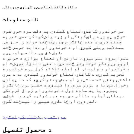
د تازه کاغذ نعناع پټو کینډي جوړونکی
لنډ معلومات:
هر خوندور کاغذي نعناع کینډي په دقت سره جوړ شوی
ترڅو یو زړه راښکونکی او زړه راښکونکی حسي تجربه
چمتو کړي. د هغه ځانګړي جوړښت څخه خوند واخلئ چې
سمدلاسه ویلې کیږي او د خوندور او بډایه جوهر څخه
خوښ شئ چې دننه چاودیږي.
سټرابري، بلوبیري، نارنج او نعناع یوازې د خولې د
اوبو وړونکو خوندونو څخه دي. د هغې د نازک جوړښت او
د خوندونو د چاودنې له امله ناشته کول یوه خوندوره
تجربه کیږي. د کاغذي نعناع خوندور کینډي به د هرې
ناشتې وقفې ته ساتیري او جوش چمتو کړي، که دا یوازې
وخوړل شي یا د نورو سره. دا کینډي د جشنونو، ځانګړو
پیښو، یا په ساده ډول د خوندور او زوال لرونکي
درملنې لپاره مثالی دی. په هره غونډه کې، دا خوښۍ
لیږدوي او ځانګړي شیبې رامینځته کوي.
موږ ته بریښنالیک واستوئ
د محصول تفصیل