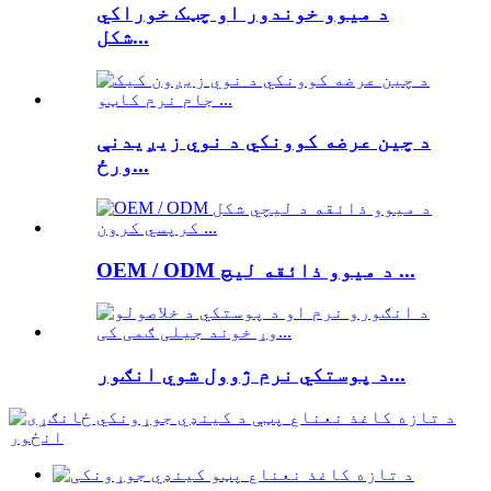
د میوو خوندور او چټک خوراکي
شکل...
د چین عرضه کوونکي د نوي زیږیدنې
ورځ...
OEM / ODM د میوو ذائقه لیچ ...
د پوستکي نرم ژوول شوي انګور...