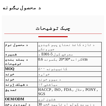
د محصول ټګونه
چټک توضیحات
د تازه کاغذ نعناع پټو کینډي
د محصول نوم
جوړونکی
د E001-5 معرفي کول
شمېره
0.6 ګرامه*30*20 بکسونه/ctn
د بسته بندۍ
توضیحات
۵۰۰ کانټینونه
MOQ
خواږه
خوند
د میوو خوند
خوند
۱۲ میاشتې
د شیلف ژوند
HACCP، ISO، FDA، حلال، PONY،
تصدیق
SGS
شتون لري
OEM/ODM
د زیرمه کولو او تایید څخه 30
د لېږدون وخت