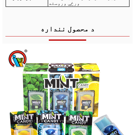
ورځې وروسته
د محصول ننداره