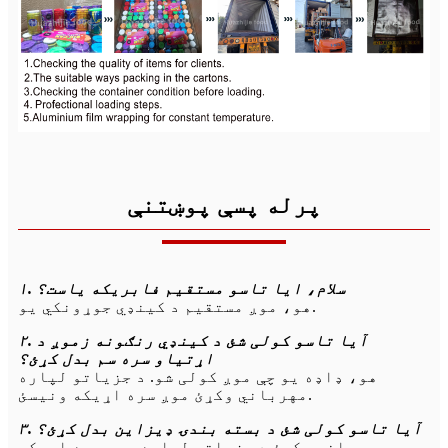
پرله پسې پوښتنې
۱. سلام، ایا تاسو مستقیم فابریکه یاست؟
هو، موږ مستقیم د کینډي جوړونکي یو.
۲. آیا تاسو کولی شئ د کینډي رنګونه زموږ د
اړتیاو سره سم بدل کړئ؟
هو، ډاډه یو چې موږ کولی شو. د جزیاتو لپاره
مهرباني وکړئ موږ سره اړیکه ونیسئ.
۳. آیا تاسو کولی شئ د بسته بندۍ ډیزاین بدل کړئ؟
هو، مهرباني وکړئ د جزیاتو لپاره موږ سره اړیکه