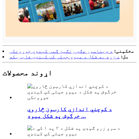
مخکینی:
د ډیناسور هګۍ رنګین ګمی کینډي جوړونکی
بل:
د زړه په شکل د میوو جیلی کپ کینډی فابریکه
اړوند محصولات
د کوچني اندازې کارټون څاروي
خرگوش په شکل میوه ...