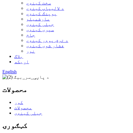
سخت کینډي
د لالیپاپ کینډي
پوپنګ کینډي
مارشميلو
جیلی کینډی
سپری کینډی
جام
د ترش پوډر کینډي
فشار شوی کینډی
نور
بلاګ
اړیکه
English
محصولات
کور
محصولات
جیلی کینډی
کټګورۍ