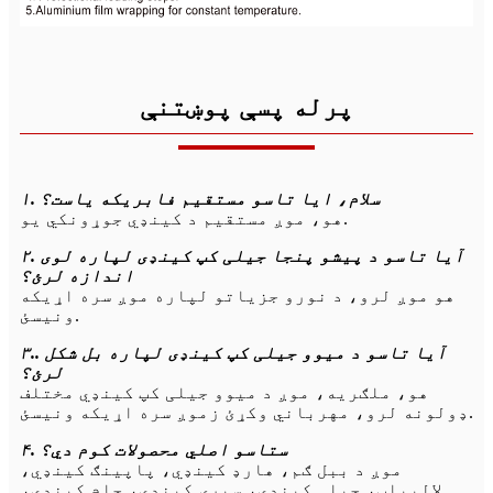
پرله پسې پوښتنې
۱. سلام، ایا تاسو مستقیم فابریکه یاست؟
هو، موږ مستقیم د کینډي جوړونکي یو.
۲. آیا تاسو د پیشو پنجا جیلی کپ کینډی لپاره لوی
اندازه لرئ؟
هو موږ لرو، د نورو جزیاتو لپاره موږ سره اړیکه
ونیسئ.
۳.. آیا تاسو د میوو جیلی کپ کینډی لپاره بل شکل
لرئ؟
هو، ملګریه، موږ د میوو جیلی کپ کینډي مختلف
ډولونه لرو، مهرباني وکړئ زموږ سره اړیکه ونیسئ.
۴. ستاسو اصلي محصولات کوم دي؟
موږ د ببل ګم، هارډ کینډي، پاپینګ کینډي،
لالیپاپ، جیلی کینډي، سپری کینډي، جام کینډي،