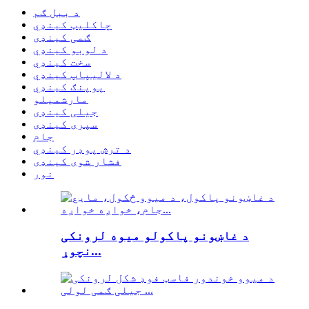
د ببل ګم
چاکلیټ کینډي
ګمی کینډی
د لوبو کینډي
سخت کینډي
د لالیپاپ کینډي
پوپنګ کینډي
مارشميلو
جیلی کینډی
سپری کینډی
جام
د ترش پوډر کینډي
فشار شوی کینډی
نور
د غاښونو پاکولو میوه لرونکی
نچوړ...