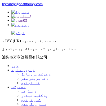
ivycandy@shantouivy.com
د IVY (HK) صنعت شرکت، محدود
د شانتو وان هینګدا سوداګریز شرکت، ل.
汕头市万亨达贸易有限公司
کور
زموږ په اړه
د شرکت پروفایل
د فابریکې سفر
نندارتون
محصولات
د ببل ګم
چاکلیټ کینډي
ګمی کینډی
د لوبو کینډي