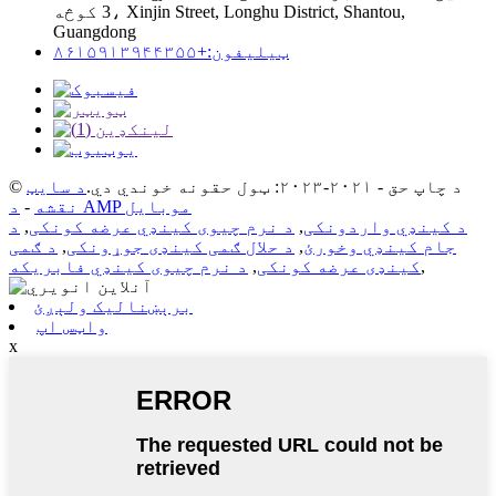
3 کوڅه، Xinjin Street, Longhu District, Shantou,
Guangdong
ټیلیفون:+۸۶۱۵۹۱۳۹۴۴۳۵۵
© د چاپ حق - ۲۰۲۱-۲۰۲۳: ټول حقونه خوندي دي.
د سایټ
د AMP موبایل
نقشه
-
د کینډي واردونکی
,
د نرم چیوی کینډي عرضه کونکی
,
د
جام کینډي وخورئ
,
د حلال ګمی کینډی جوړونکی
,
د ګمی
,
کینډی عرضه کونکی
,
د نرم چیوی کینډي فابریکه
برېښنالیک ولېږئ
واټس اپ
x