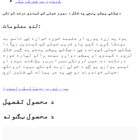
د ښکلې پیشو پنجې په شکل د میوو جیلی کپ کینډي عرضه کونکی
لنډ معلومات:
یوه په زړه پورې او عجیبه خوږه خواړه چې تاسو به
موسکا کړي د کیټ پاو فروټ جیلی کپ کینډیز دي! دا
ښکلي جیلی کپونه، چې د ښکلي پیشو پنجو په څیر شکل
لري، د کینډي او پیشو دواړو مینه والو لپاره غوره
درملنه ده. جوس لرونکی سټرابری، یخ شنه مڼه، او
لیمو یوازې یو څو د خولې اوبه کونکي میوه لرونکي
جیلی خوندونه دي چې په هر پیاله کې شتون لري.
موږ ته بریښنالیک واستوئ
د محصول تفصیل
د محصول ټګونه