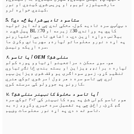
مارشمیلوز، لوبو، او پریس شوي کینډي او نور
کینډي خواږه لرو.
5. ستاسو د تادیې شرایط څه دي؟
د ټي/ټي سره تادیه کول. مخکې لدې چې ډله ایز تولید
پیل شي، د BL کاپي په وړاندې 30٪ زیرمه او 70٪
بیلانس دواړه اړین دي. د اضافي تادیې اختیارونو
په اړه د نورو معلوماتو لپاره، مهرباني وکړئ ما
سره اړیکه ونیسئ.
۶. آیا تاسو OEM منلی شئ؟
هو. موږ ممکن د مراجعینو اړتیاوو پوره کولو
لپاره د برانډ، ډیزاین او بسته بندۍ ځانګړتیاوې
تنظیم کړو. زموږ سوداګرۍ یو وقف شوی ډیزاین ټیم
لري چې تاسو سره د هر ډول امر شوي توکي هنري
کارونو په جوړولو کې مرسته کوي.
۷. آیا تاسو د مخلوط کانټینر منلی شئ؟
هو، تاسو کولی شئ په یوه کانټینر کې ۲-۳ توکي سره
ګډ کړئ. راځئ چې په تفصیل سره خبرې وکړو، زه به
تاسو ته د دې په اړه نور معلومات وښیم.