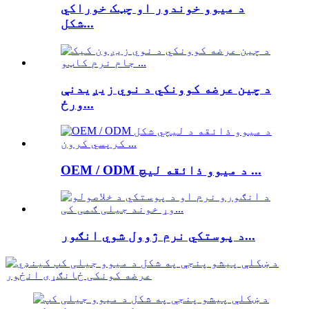
د میوو خوندور او چټک خوراکي
شکل...
د چین عرضه کوونکي د نوي زیږیدنې
ورځ...
OEM / ODM د میوو ذائقه لیچ ...
د پوستکي نرم ژوول شوي انګور...