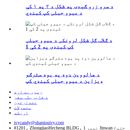
د سرو زرو ګېډۍ په شکل د ۲ په ۱ کې
د میوو جیلی کپ کینډي
د ګلاب ګل شکل لرونکی د میوو جیلی
کپ کینډی په 2 کې 1
د هالووین دوه په یوه سترګو
ډیزاین د میوو جیلی کینډي کپ
زموږ په اړه
د فابریکې سفر
نندارتون
محصولات
اړیکه
ivycandy@shantouivy.com
#1201، ZhongjiaoHecheng BLDG، نمبر 1 Jinwan ختیځ