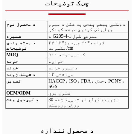
چټک توضیحات
د ښکلې پیشو پنجې په شکل د میوو
د محصول نوم
جیلی کپ کینډي عرضه کونکی
د G205-4-1 معرفي کول
شمېره
۲۴ ګرامه*۳۰ پی سیز*۱۲
د بسته بندۍ
بکسونه/ctn
توضیحات
۵۰۰ کانټینونه
MOQ
خواږه
خوند
د میوو خوند
خوند
۱۲ میاشتې
د شیلف ژوند
HACCP، ISO، FDA، حلال، PONY،
تصدیق
SGS
شتون لري
OEM/ODM
د زیرمه کولو او تایید څخه 30
د لېږدون وخت
ورځې وروسته
د محصول ننداره