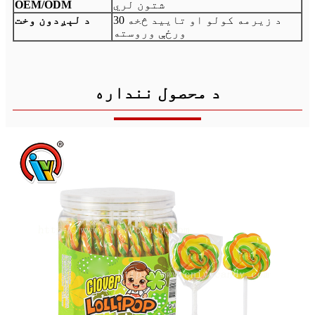
شتون لري
OEM/ODM
د زیرمه کولو او تایید څخه 30
د لېږدون وخت
ورځې وروسته
د محصول ننداره