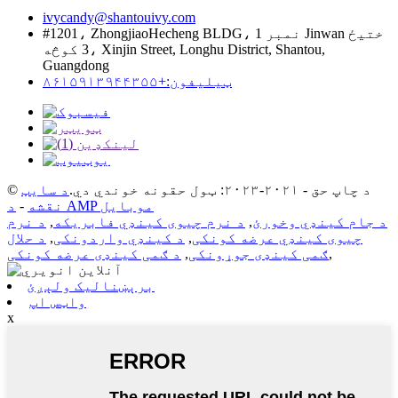
ivycandy@shantouivy.com
#1201، ZhongjiaoHecheng BLDG، نمبر 1 Jinwan ختیځ
3 کوڅه، Xinjin Street, Longhu District, Shantou,
Guangdong
ټیلیفون:+۸۶۱۵۹۱۳۹۴۴۳۵۵
© د چاپ حق - ۲۰۲۱-۲۰۲۳: ټول حقونه خوندي دي.
د سایټ
د AMP موبایل
نقشه
-
د جام کینډي وخورئ
,
د نرم چیوی کینډي فابریکه
,
د نرم
چیوی کینډي عرضه کونکی
,
د کینډي واردونکی
,
د حلال
,
ګمی کینډی جوړونکی
,
د ګمی کینډی عرضه کونکی
برېښنالیک ولېږئ
واټس اپ
x