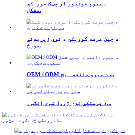
د میوو خوندور او چټک خوراکي
شکل...
د چین عرضه کوونکي د نوي زیږیدنې
ورځ...
OEM / ODM د میوو ذائقه لیچ ...
د پوستکي نرم ژوول شوي انګور...