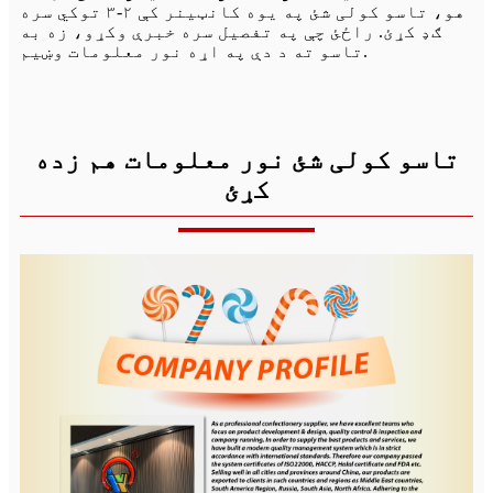
هو، تاسو کولی شئ په یوه کانټینر کې ۲-۳ توکي سره
ګډ کړئ. راځئ چې په تفصیل سره خبرې وکړو، زه به
تاسو ته د دې په اړه نور معلومات وښیم.
تاسو کولی شئ نور معلومات هم زده
کړئ