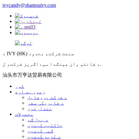
ivycandy@shantouivy.com
د IVY (HK) صنعت شرکت، محدود
د شانتو وان هینګدا سوداګریز شرکت، ل.
汕头市万亨达贸易有限公司
کور
زموږ په اړه
د شرکت پروفایل
د فابریکې سفر
نندارتون
محصولات
د ببل ګم
چاکلیټ کینډي
ګمی کینډی
د لوبو کینډي