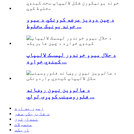
د چین دودیز عرضه کوونکي د میوو
خوند یونیک مخلوط ...
د حلال میوو خوندور لپسټک لالیپاپ
کینډي خواږه ...
د هالووین نیون روښانه
فلوروسینټ کوپړۍ لولي ...
زموږ په اړه
د فابریکې سفر
نندارتون
محصولات
اړیکه