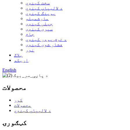
سخت کینډي
د لالیپاپ کینډي
پوپنګ کینډي
مارشميلو
جیلی کینډی
سپری کینډی
جام
د ترش پوډر کینډي
فشار شوی کینډی
نور
بلاګ
اړیکه
English
محصولات
کور
محصولات
د لالیپاپ کینډي
کټګورۍ