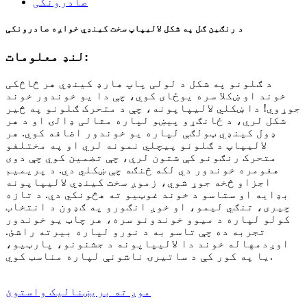
د رنګین ګل په شکل لالیپاپ سخت کینډي خواږه صادرونکی
لنډ معلومات:
د ګلونو په شکل د لولی پاپ هارډ کینډي هر څاڅکی
خوند او ښکلا سره یوځای کوي، چې دا یو خوندور خوند
جوړوي! دا ښکلي لالیپاپونه، چې د متحرک ګلونو په څیر
شکل لري، د ځانګړو پیښو لپاره مثالی ډالۍ او د هر
ډول کینډي ټولګې لپاره یو خوندور اضافه کوي. هر
لالیپاپ د ګلونو پیچلي نمونه لري او په مختلفو
متحرک رنګونو کې شتون لري، چې تضمین کوي ​​چې دوی
هغومره خوندور دي لکه څنګه چې ښکلي دي. د پریمیم
اجزاو څخه جوړ شوي، زموږ سخت کینډي لالیپاپونه
بډایه او ستاسو د خوند غوټیو ته هڅونکي دي. د تازه
چیری، تنګي لیمو، او خوږ انګورو په ګډون د انتخاب
کولو لپاره د میوو خوندونو سره، هر چاټ یو خوندور
تجربه ده چې تاسو به د نورو لپاره بیرته راشئ.
اوږدمهاله خوند دا لالیپاپونه د جشنونو، پارټیو،
یا په کور کې د ساتیرۍ ناشونې لپاره مناسب کوي.
موږ ته بریښنالیک واستوئ