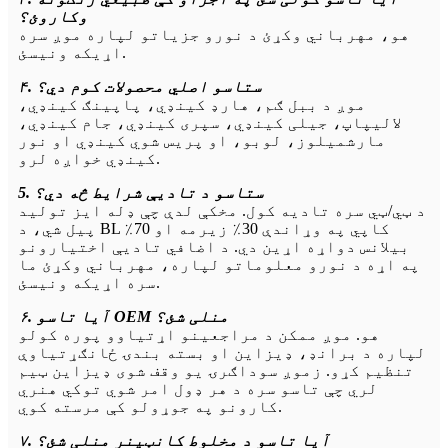
وکاروئ؟
هو، مهرباني وکړئ د نورو جزیاتو لپاره موږ سره
اړیکه ونیسئ.
۴. ستاسو اصلي محصولات کوم دي؟
موږ د ببل ګم، هارډ کینډي، پاپینګ کینډي،
لالیپاپ، جیلی کینډي، سپری کینډي، جام کینډي،
مارشمیلوز، لوبو، او پریس شوي کینډي او نور
کینډي خواږه لرو.
5. ستاسو د تادیې شرایط څه دي؟
د ټي/ټي سره تادیه کول. مخکې لدې چې ډله ایز تولید
پیل شي، د BL کاپي په وړاندې 30٪ زیرمه او 70٪
بیلانس دواړه اړین دي. د اضافي تادیې اختیارونو
په اړه د نورو معلوماتو لپاره، مهرباني وکړئ ما
سره اړیکه ونیسئ.
۶. آیا تاسو OEM منلی شئ؟
هو. موږ ممکن د مراجعینو اړتیاوو پوره کولو
لپاره د برانډ، ډیزاین او بسته بندۍ ځانګړتیاوې
تنظیم کړو. زموږ سوداګرۍ یو وقف شوی ډیزاین ټیم
لري چې تاسو سره د هر ډول امر شوي توکي هنري
کارونو په جوړولو کې مرسته کوي.
۷. آیا تاسو د مخلوط کانټینر منلی شئ؟