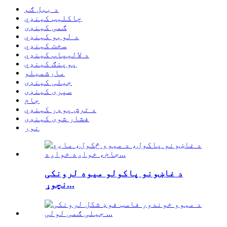
د ببل ګم
چاکلیټ کینډي
ګمی کینډی
د لوبو کینډي
سخت کینډي
د لالیپاپ کینډي
پوپنګ کینډي
مارشميلو
جیلی کینډی
سپری کینډی
جام
د ترش پوډر کینډي
فشار شوی کینډی
نور
د غاښونو پاکولو میوه لرونکی
نچوړ...