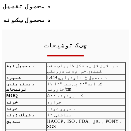
د محصول تفصیل
د محصول ټګونه
چټک توضیحات
د رنګین ګل په شکل لالیپاپ سخت
د محصول نوم
کینډي خواږه صادرونکی
L449 د محصول ځانګړتیاوې
شمېره
۱۷ ګرامه*۴۰ پی سیز*۱۲
د بسته بندۍ
جارونه/ctn
توضیحات
۵۰۰ کانټینونه
MOQ
خواږه
خوند
د میوو خوند
خوند
۱۲ میاشتې
د شیلف ژوند
HACCP، ISO، FDA، حلال، PONY،
تصدیق
SGS