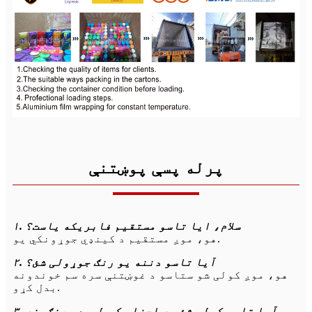
پرله پسې پوښتنې
۱. سلام، ایا تاسو مستقیم فابریکه یاست؟
هو، موږ مستقیم د کینډي جوړونکي یو.
۲. آیا تاسو دننه یو رنګ جوړولی شئ؟
هو، موږ کولی شو ستاسو د غوښتنې سره سم خوندونه
بدل کړو.
۳. آیا تاسو کولی شئ په اجزاو کې طبیعي رنګونه