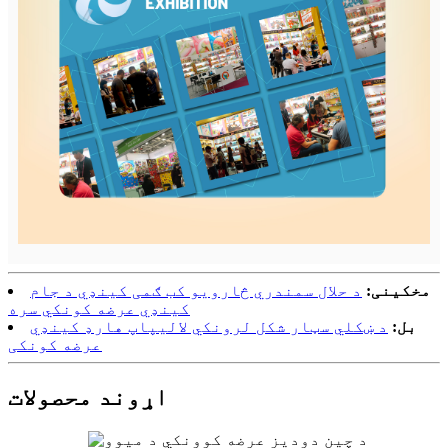
مخکینی:
د حلال سمندري څارویو کب ګمی کینډي د جام
کینډي عرضه کونکي سره
بل:
د ښکلي سټار شکل لرونکي لالیپاپ هارډ کینډي
عرضه کونکی
اړوند محصولات