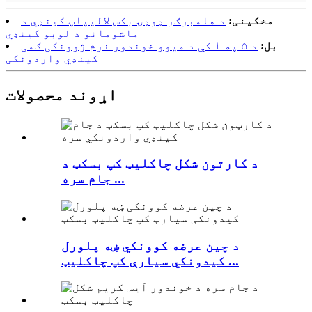
مخکینی:
د هامبرګر ډوډۍ بکس لالیپاپ کینډي د
ماشومانو د لوبو کینډي
بل:
د ۵ په ۱ کې د میوو خوندور نرم ژوونکی ګمی
کینډي واردونکی
اړوند محصولات
د کارتون شکل چاکلیټ کپ بسکټ د
جام سره ...
د چین عرضه کوونکي ښه پلورل
کیدونکي سیارې کپ چاکلیټ ...