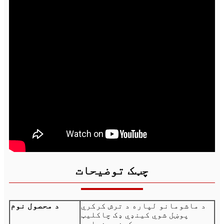
چټک توضیحات
د ماشومانو لپاره د ترش کرکري
د محصول نوم
پوښل شوي کینډي ډک چاکلیټ
کینډي خواړه