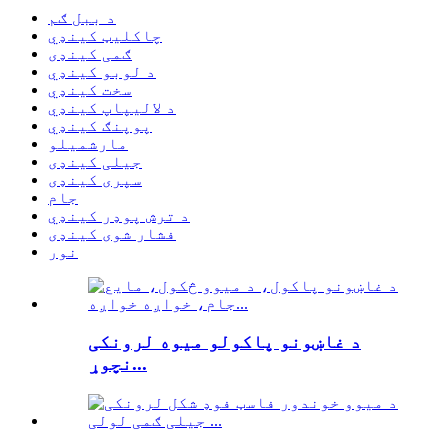
د ببل ګم
چاکلیټ کینډي
ګمی کینډی
د لوبو کینډي
سخت کینډي
د لالیپاپ کینډي
پوپنګ کینډي
مارشميلو
جیلی کینډی
سپری کینډی
جام
د ترش پوډر کینډي
فشار شوی کینډی
نور
د غاښونو پاکولو میوه لرونکی
نچوړ...