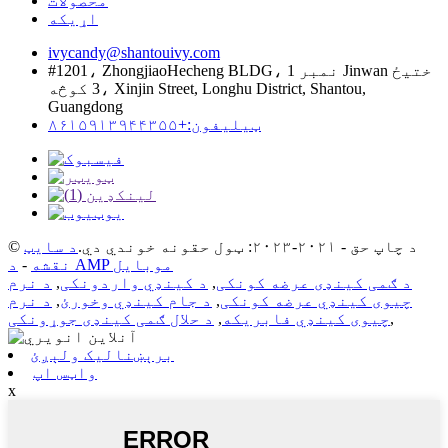
محصولات
اړیکه
ivycandy@shantouivy.com
#1201، ZhongjiaoHecheng BLDG، نمبر 1 Jinwan ختیځ
3 کوڅه، Xinjin Street, Longhu District, Shantou,
Guangdong
ټیلیفون:+۸۶۱۵۹۱۳۹۴۴۳۵۵
© د چاپ حق - ۲۰۲۱-۲۰۲۳: ټول حقونه خوندي دي.
د سایټ
د AMP موبایل
نقشه
-
د ګمی کینډی عرضه کونکی
,
د کینډي واردونکی
,
د نرم
چیوی کینډي عرضه کونکی
,
د جام کینډي وخورئ
,
د نرم
,
چیوی کینډي فابریکه
,
د حلال ګمی کینډی جوړونکی
برېښنالیک ولېږئ
واټس اپ
x