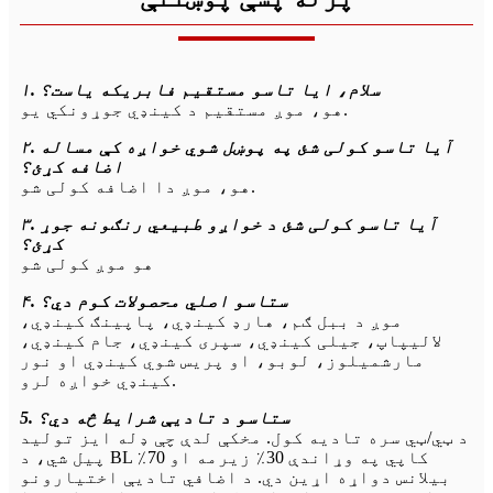
۱. سلام، ایا تاسو مستقیم فابریکه یاست؟
هو، موږ مستقیم د کینډي جوړونکي یو.
۲. آیا تاسو کولی شئ په پوښل شوي خواږه کې مساله
اضافه کړئ؟
هو، موږ دا اضافه کولی شو.
۳. آیا تاسو کولی شئ د خواږو طبیعي رنګونه جوړ
کړئ؟
هو موږ کولی شو
۴. ستاسو اصلي محصولات کوم دي؟
موږ د ببل ګم، هارډ کینډي، پاپینګ کینډي،
لالیپاپ، جیلی کینډي، سپری کینډي، جام کینډي،
مارشمیلوز، لوبو، او پریس شوي کینډي او نور
کینډي خواږه لرو.
5. ستاسو د تادیې شرایط څه دي؟
د ټي/ټي سره تادیه کول. مخکې لدې چې ډله ایز تولید
پیل شي، د BL کاپي په وړاندې 30٪ زیرمه او 70٪
بیلانس دواړه اړین دي. د اضافي تادیې اختیارونو