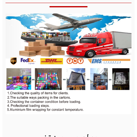
پرله پسې پوښتنې