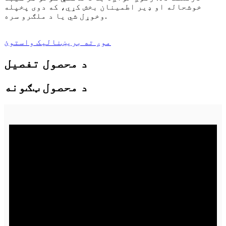
خوشحاله او ډیر اطمینان بخش کړي، که دوی پخپله
وخوړل شي یا د ملګرو سره.
موږ ته بریښنالیک واستوئ
د محصول تفصیل
د محصول ټګونه