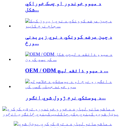
د میوو خوندور او چټک خوراکي
شکل...
د چین عرضه کوونکي د نوي زیږیدنې
ورځ...
OEM / ODM د میوو ذائقه لیچ ...
د پوستکي نرم ژوول شوي انګور...