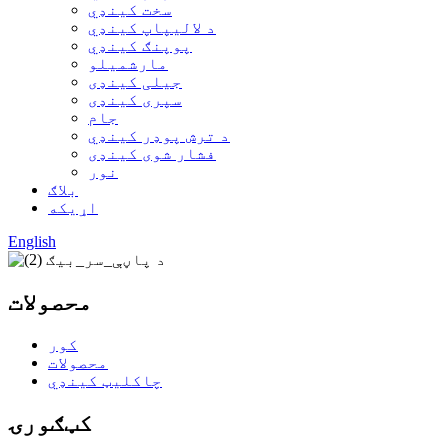
سخت کینډي
د لالیپاپ کینډي
پوپنګ کینډي
مارشميلو
جیلی کینډی
سپری کینډی
جام
د ترش پوډر کینډي
فشار شوی کینډی
نور
بلاګ
اړیکه
English
محصولات
کور
محصولات
چاکلیټ کینډي
کټګورۍ