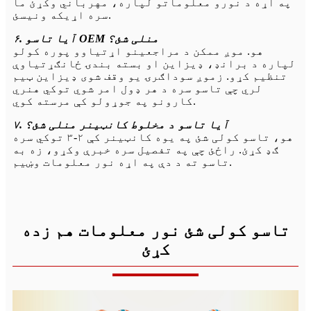
په اړه د نورو معلوماتو لپاره، مهرباني وکړئ ما
سره اړیکه ونیسئ.
۶. آیا تاسو OEM منلی شئ؟
هو. موږ ممکن د مراجعینو اړتیاوو پوره کولو
لپاره د برانډ، ډیزاین او بسته بندۍ ځانګړتیاوې
تنظیم کړو. زموږ سوداګرۍ یو وقف شوی ډیزاین ټیم
لري چې تاسو سره د هر ډول امر شوي توکي هنري
کارونو په جوړولو کې مرسته کوي.
۷. آیا تاسو د مخلوط کانټینر منلی شئ؟
هو، تاسو کولی شئ په یوه کانټینر کې ۲-۳ توکي سره
ګډ کړئ. راځئ چې په تفصیل سره خبرې وکړو، زه به
تاسو ته د دې په اړه نور معلومات وښیم.
تاسو کولی شئ نور معلومات هم زده
کړئ