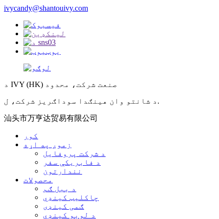
ivycandy@shantouivy.com
د IVY (HK) صنعت شرکت، محدود
د شانتو وان هینګدا سوداګریز شرکت، ل.
汕头市万亨达贸易有限公司
کور
زموږ په اړه
د شرکت پروفایل
د فابریکې سفر
نندارتون
محصولات
د ببل ګم
چاکلیټ کینډي
ګمی کینډی
د لوبو کینډي