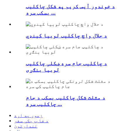
د خوندور آیس کریم په شکل چاکلیټ
بسکټ سره ...
د حلال واچ چاکلیټ لوبیا کینډي
د چاکلیټ جام سره ښکلی چاکلیټ
لوبیا بنګړی
د مثلث شکل چاکلیټ بسکټ د جام
چاکلیټ سره ...
زموږ په اړه
د فابریکې سفر
نندارتون