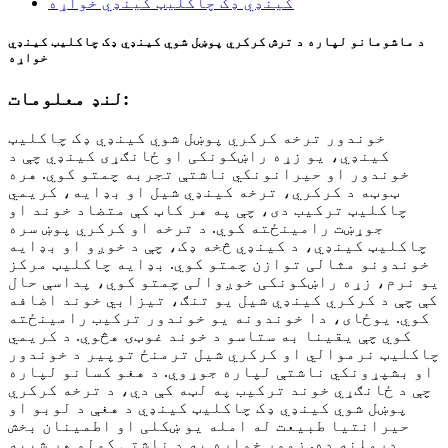
د ماشومانو لپاره د ترش کرکري پوښل شوي کینډي ډک چاکلیټ کینډي
خواړه
لنډ معلومات:
خوندور ترخه کرکري پوښل شوي کینډي ډک چاکلیټ
کینډي، یو زړه راښکونکی او ځانګړی کینډي چې د
خوندور او حیرانونکي ناشتې تجربه چمتو کوي. هره
ټوټه د کرکري، ترخه کینډي شیل او بډایه، کریمي
چاکلیټ ترکیب دی، چې په هر کاټ کې متضاد خوند او
جوړښت رامینځته کوي. د ترخه او کرکري پوښ سره
چاکلیټ کینډي، د کینډي څخه ډک، چې د خوږو او بډایه
خوندونو مثالی توازن چمتو کوي. بډایه چاکلیټ مرکز
یو نرم، زړه راښکونکی خوږوالی چمتو کوي، پداسې حال
کې چې د کرکري کینډي شیل یو تنګ، تیزابي خوند اضافه
کوي. یوځای، دا خوندونه یو خوندور ترکیب رامینځته
کوي چې یقینا به ستاسو د خوند غوټۍ هڅوي. د کریمي
چاکلیټ نرموالي او کرکري شیل ترمنځ توپیر د خوندور
او بشپړونکي ناشتې لپاره جوړوي. د هغو کسانو لپاره
چې د ځانګړي خوند ترکیب په لټه کې دي، د ترخه کرکري
پوښل شوي کینډي ډک چاکلیټ کینډي د هغې د لوبو او
حیرانتیا طبیعت له امله یو ښکلی او اطمینان بخش
درملنه ده. زموږ خواږه به د ناشتې کولو هر شیبه